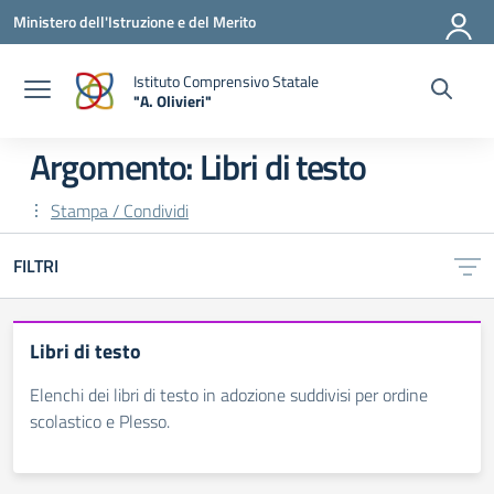
Vai ai contenuti
Vai al menu di navigazione
Vai al footer
Ministero dell'Istruzione e del Merito
Istituto Comprensivo Statale
"A. Olivieri"
— Visita la pagina iniziale della scuola
Argomento: Libri di testo
Stampa / Condividi
FILTRI
Libri di testo
Elenchi dei libri di testo in adozione suddivisi per ordine
scolastico e Plesso.