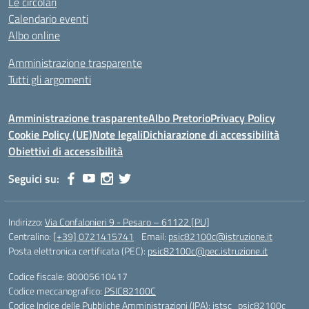
Le circolari
Calendario eventi
Albo online
Amministrazione trasparente
Tutti gli argomenti
Amministrazione trasparente
Albo Pretorio
Privacy Policy
Cookie Policy (UE)
Note legali
Dichiarazione di accessibilità
Obiettivi di accessibilità
Seguici su:
Indirizzo:
Via Confalonieri 9 - Pesaro – 61122 [PU]
Centralino:
[+39] 0721415741
Email:
psic82100c@istruzione.it
Posta elettronica certificata (PEC):
psic82100c@pec.istruzione.it
Codice fiscale: 80005610417
Codice meccanografico:
PSIC82100C
Codice Indice delle Pubbliche Amministrazioni (IPA): istsc_psic82100c