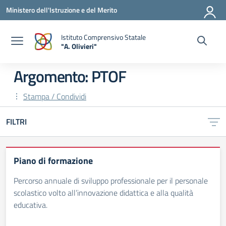
Vai ai contenuti
Vai al menu di navigazione
Vai al footer
Ministero dell'Istruzione e del Merito
Istituto Comprensivo Statale
"A. Olivieri"
— Visita la pagina iniziale della scuola
Argomento: PTOF
Stampa / Condividi
FILTRI
Piano di formazione
Percorso annuale di sviluppo professionale per il personale
scolastico volto all’innovazione didattica e alla qualità
educativa.