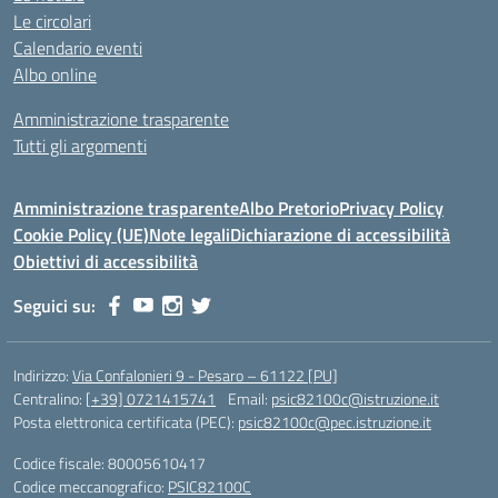
Le circolari
Calendario eventi
Albo online
Amministrazione trasparente
Tutti gli argomenti
Amministrazione trasparente
Albo Pretorio
Privacy Policy
Cookie Policy (UE)
Note legali
Dichiarazione di accessibilità
Obiettivi di accessibilità
Seguici su:
Indirizzo:
Via Confalonieri 9 - Pesaro – 61122 [PU]
Centralino:
[+39] 0721415741
Email:
psic82100c@istruzione.it
Posta elettronica certificata (PEC):
psic82100c@pec.istruzione.it
Codice fiscale: 80005610417
Codice meccanografico:
PSIC82100C