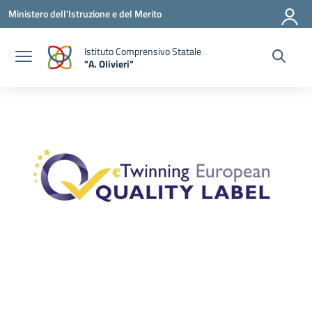
Vai ai contenuti
Vai al menu di navigazione
Vai al footer
Ministero dell'Istruzione e del Merito
Istituto Comprensivo Statale
"A. Olivieri"
— Visita la pagina iniziale della scuola