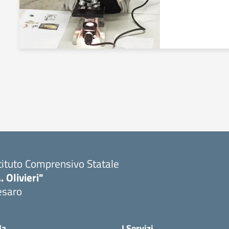
tituto Comprensivo Statale
. Olivieri"
esaro
Visita la pagina iniziale della scuola
la
I Servizi