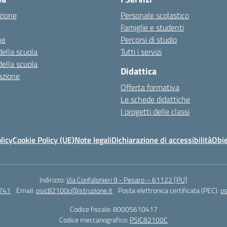
zione
Personale scolastico
Famiglie e studenti
ne
Percorsi di studio
della scuola
Tutti i servizi
della scuola
Didattica
azione
Offerta formativa
Le schede didattiche
I progetti delle classi
licy
Cookie Policy (UE)
Note legali
Dichiarazione di accessibilità
Obie
Indirizzo:
Via Confalonieri 9 - Pesaro – 61122 [PU]
741
Email:
psic82100c@istruzione.it
Posta elettronica certificata (PEC):
ps
Codice fiscale: 80005610417
Codice meccanografico:
PSIC82100C