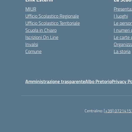
MIUR
Presenta
Ufficio Scolastico Regionale
I luoghi
Ufficio Scolastico Territoriale
Le perso
Scuola in Chiaro
I numeri 
Iscrizioni On Line
Le carte 
Invalsi
Organizz
Comune
La storia
Amministrazione trasparente
Albo Pretorio
Privacy Po
Centralino:
[+39] 0721415