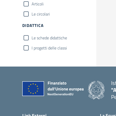
Articoli
Le circolari
DIDATTICA
Le schede didattiche
I progetti delle classi
Is
"A
P
— 
Link Esterni
La Scuo