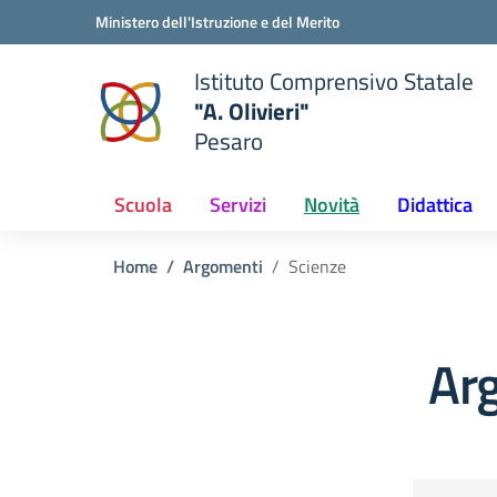
Vai ai contenuti
Vai al menu di navigazione
Vai al footer
Ministero dell'Istruzione e del Merito
Istituto Comprensivo Statale
"A. Olivieri"
Pesaro
 della scuola
— Visita la pagina iniziale del
Scuola
Servizi
Novità
Didattica
Home
Argomenti
Scienze
Ar