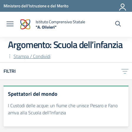
Vai ai contenuti
Vai al menu di navigazione
Vai al footer
Ministero dell'Istruzione e del Merito
Istituto Comprensivo Statale
"A. Olivieri"
— Visita la pagina iniziale della scuola
Argomento: Scuola dell’infanzia
Stampa / Condividi
FILTRI
Spettatori del mondo
I Custodi delle acque: un fiume che unisce Pesaro e Fano
arriva alla Scuola dell'Infanzia