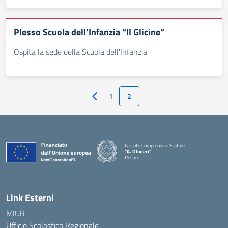
Plesso Scuola dell’Infanzia “Il Glicine”
Ospita la sede della Scuola dell'Infanzia
1
2
Pagina precedente
Istituto Comprensivo Statale
"A. Olivieri"
Pesaro
— Visita la pagina iniziale della scuola
Link Esterni
MIUR
Ufficio Scolastico Regionale