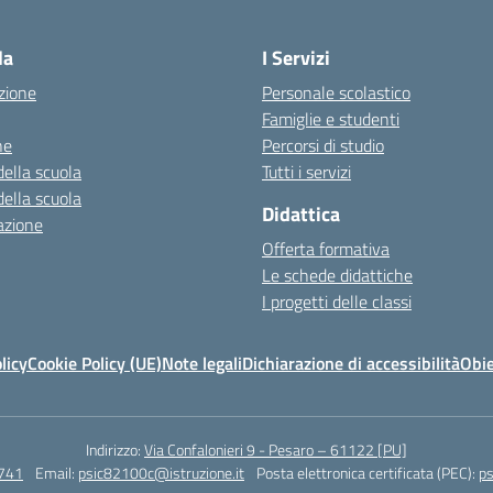
Visita la pagina iniziale della scuola
la
I Servizi
zione
Personale scolastico
Famiglie e studenti
ne
Percorsi di studio
della scuola
Tutti i servizi
della scuola
Didattica
azione
Offerta formativa
Le schede didattiche
I progetti delle classi
licy
Cookie Policy (UE)
Note legali
Dichiarazione di accessibilità
Obie
Indirizzo:
Via Confalonieri 9 - Pesaro – 61122 [PU]
741
Email:
psic82100c@istruzione.it
Posta elettronica certificata (PEC):
ps