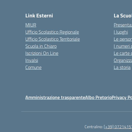
— 
Link Esterni
La Scuo
MIUR
Presenta
Ufficio Scolastico Regionale
I luoghi
Ufficio Scolastico Territoriale
Le perso
Scuola in Chiaro
I numeri 
Iscrizioni On Line
Le carte 
Invalsi
Organizz
Comune
La storia
Amministrazione trasparente
Albo Pretorio
Privacy Po
Centralino:
[+39] 0721415