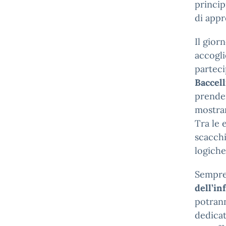
princip
di appr
Il gior
accogli
partec
Baccell
prende
mostrar
Tra le 
scacchi
logiche
Sempr
dell’in
potrann
dedicat