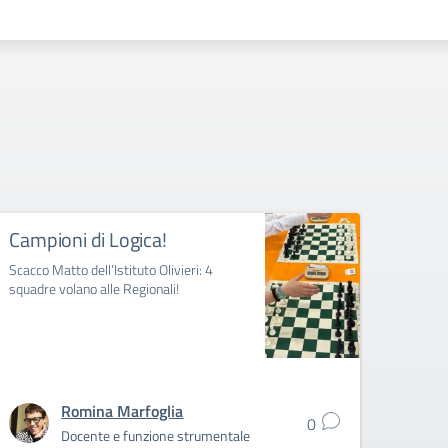
Campioni di Logica!
Iscri
13/
Scacco Matto dell’Istituto Olivieri: 4
squadre volano alle Regionali!
Dal 13
ore 20:
appunt
dell’Ist
Romina Marfoglia
0
Docente e funzione strumentale