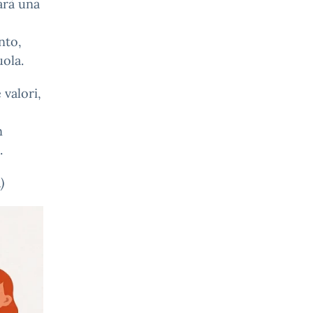
arà una
nto,
uola.
valori,
n
.
)