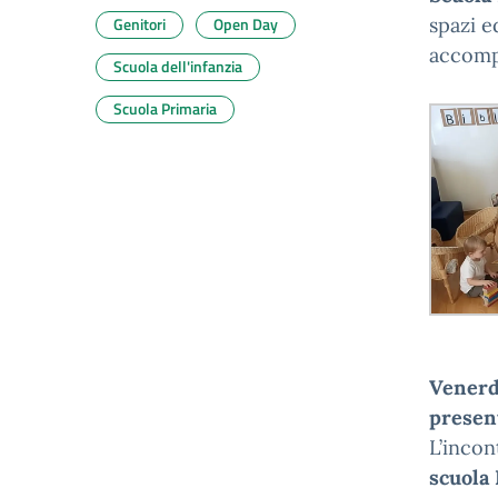
Genitori
Open Day
spazi e
accompa
Scuola dell'infanzia
Scuola Primaria
Venerdì
presen
L’incon
scuola