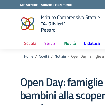
Vai ai contenuti
Vai al menu di navigazione
Vai al footer
Ministero dell'Istruzione e del Merito
Istituto Comprensivo Statale
"A. Olivieri"
Pesaro
 della scuola
— Visita la pagina iniziale del
Scuola
Servizi
Novità
Didattica
Home
Novità
Notizie
Open Day: famiglie e 
Open Day: famiglie
bambini alla scoper