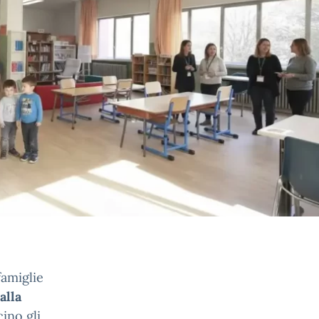
famiglie
alla
ino gli