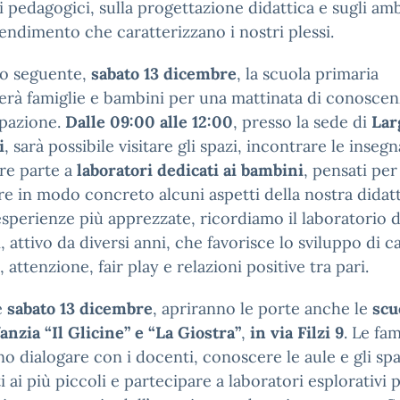
i pedagogici, sulla progettazione didattica e sugli am
endimento che caratterizzano i nostri plessi.
no seguente,
sabato 13 dicembre
, la scuola primaria
erà famiglie e bambini per una mattinata di conoscen
ipazione.
Dalle 09:00 alle 12:00
, presso la sede di
Lar
i
, sarà possibile visitare gli spazi, incontrare le insegn
re parte a
laboratori dedicati ai bambini
, pensati per
e in modo concreto alcuni aspetti della nostra didatt
esperienze più apprezzate, ricordiamo il laboratorio d
, attivo da diversi anni, che favorisce lo sviluppo di c
, attenzione, fair play e relazioni positive tra pari.
e
sabato 13 dicembre
, apriranno le porte anche le
scu
fanzia
“Il Glicine” e “La Giostra”
,
in via Filzi 9
. Le fam
o dialogare con i docenti, conoscere le aule e gli spa
i ai più piccoli e partecipare a laboratori esplorativi 