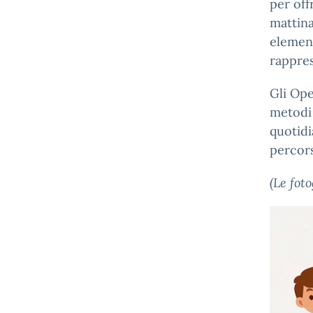
per off
mattina
element
rappres
Gli Op
metodi 
quotidi
percors
(Le fot