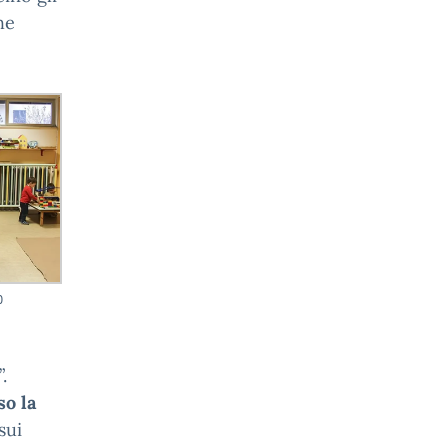
he
o
.
so la
sui