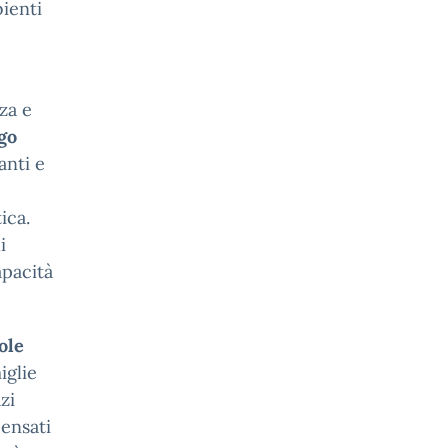
bienti
za e
go
anti e
ica.
i
apacità
ole
iglie
zi
pensati