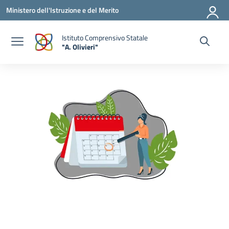
Vai ai contenuti
Vai al menu di navigazione
Vai al footer
Ministero dell'Istruzione e del Merito
Istituto Comprensivo Statale
"A. Olivieri"
— Visita la pagina iniziale della scuola