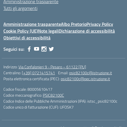
Amministrazione trasparente
Tutti gli argomenti
Amministrazione trasparente
Albo Pretorio
Privacy Policy
Cookie Policy (UE)
Note legali
Dichiarazione di accessibilità
Obiettivi di accessibilità
Seguici su:
Indirizzo:
Via Confalonieri 9 - Pesaro – 61122 [PU]
Centralino:
[+39] 0721415741
Email:
psic82100c@istruzione.it
Posta elettronica certificata (PEC):
psic82100c@pec.istruzione.it
Codice fiscale: 80005610417
Codice meccanografico:
PSIC82100C
Codice Indice delle Pubbliche Amministrazioni (IPA): istsc_psic82100c
Codice unico di fatturazione (CUF): UFOSK7