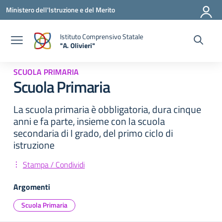
Vai ai contenuti
Vai al menu di navigazione
Vai al footer
Ministero dell'Istruzione e del Merito
Istituto Comprensivo Statale
"A. Olivieri"
— Visita la pagina iniziale della scuola
SCUOLA PRIMARIA
Scuola Primaria
La scuola primaria è obbligatoria, dura cinque
anni e fa parte, insieme con la scuola
secondaria di I grado, del primo ciclo di
istruzione
Stampa / Condividi
Argomenti
Scuola Primaria