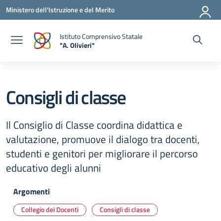
Vai ai contenuti
Vai al menu di navigazione
Vai al footer
Ministero dell'Istruzione e del Merito
Istituto Comprensivo Statale
"A. Olivieri"
— Visita la pagina iniziale della scuola
Consigli di classe
Il Consiglio di Classe coordina didattica e
valutazione, promuove il dialogo tra docenti,
studenti e genitori per migliorare il percorso
educativo degli alunni
Argomenti
Collegio dei Docenti
Consigli di classe