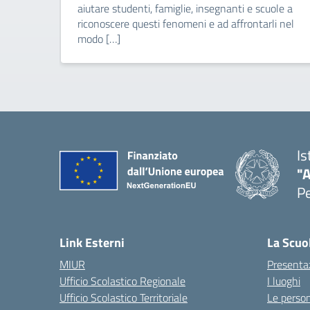
aiutare studenti, famiglie, insegnanti e scuole a
riconoscere questi fenomeni e ad affrontarli nel
modo […]
Is
"A
P
— 
Link Esterni
La Scuo
MIUR
Presenta
Ufficio Scolastico Regionale
I luoghi
Ufficio Scolastico Territoriale
Le perso