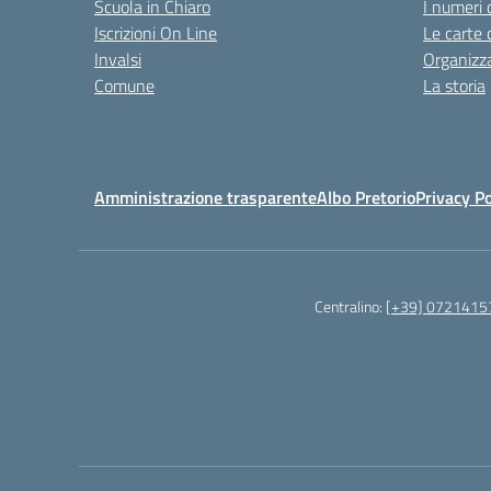
Scuola in Chiaro
I numeri 
Iscrizioni On Line
Le carte 
Invalsi
Organizz
Comune
La storia
Amministrazione trasparente
Albo Pretorio
Privacy Po
Centralino:
[+39] 0721415