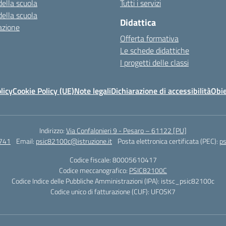
della scuola
Tutti i servizi
della scuola
Didattica
azione
Offerta formativa
Le schede didattiche
I progetti delle classi
licy
Cookie Policy (UE)
Note legali
Dichiarazione di accessibilità
Obie
Indirizzo:
Via Confalonieri 9 - Pesaro – 61122 [PU]
741
Email:
psic82100c@istruzione.it
Posta elettronica certificata (PEC):
ps
Codice fiscale: 80005610417
Codice meccanografico:
PSIC82100C
Codice Indice delle Pubbliche Amministrazioni (IPA): istsc_psic82100c
Codice unico di fatturazione (CUF): UFOSK7