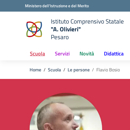
Vai ai contenuti
Vai al menu di navigazione
Vai al footer
Ministero dell'Istruzione e del Merito
Istituto Comprensivo Statale
"A. Olivieri"
Pesaro
 della scuola
— Visita la pagina iniziale del
Scuola
Servizi
Novità
Didattica
Home
Scuola
Le persone
Flavio Bosio