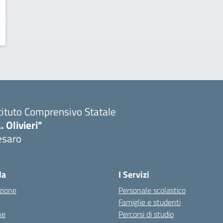
tituto Comprensivo Statale
. Olivieri"
esaro
Visita la pagina iniziale della scuola
la
I Servizi
zione
Personale scolastico
Famiglie e studenti
ne
Percorsi di studio