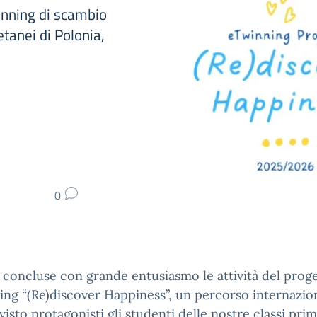
o e Twinning di scambio
etanei di Polonia,
0
 concluse con grande entusiasmo le attività del prog
ng “(Re)discover Happiness”, un percorso internazio
visto protagonisti gli studenti delle nostre classi prim