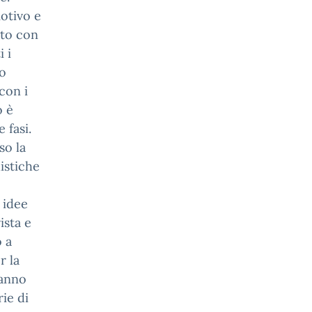
motivo e
nto con
 i
no
con i
o è
 fasi.
so la
istiche
 idee
ista e
 a
r la
hanno
ie di