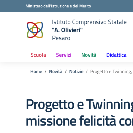
Vai ai contenuti
Vai al menu di navigazione
Vai al footer
Ministero dell'Istruzione e del Merito
Istituto Comprensivo Statale
"A. Olivieri"
Pesaro
 della scuola
— Visita la pagina iniziale del
Scuola
Servizi
Novità
Didattica
Home
Novità
Notizie
Progetto e Twinning, 
Progetto e Twinnin
missione felicità c