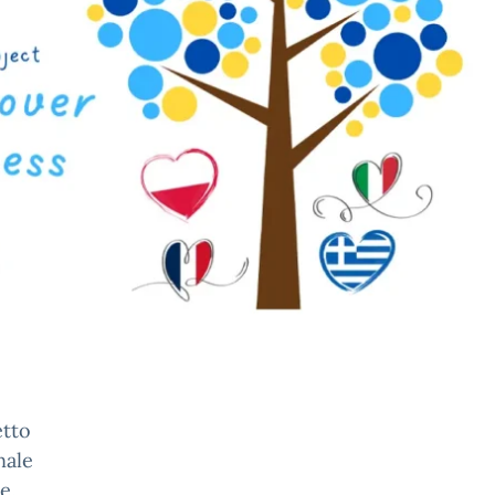
etto
nale
e.