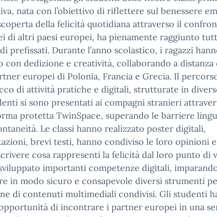
ativa, nata con l’obiettivo di riflettere sul benessere e
iscoperta della felicità quotidiana attraverso il confro
i di altri paesi europei, ha pienamente raggiunto tutti
di prefissati. Durante l’anno scolastico, i ragazzi han
o con dedizione e creatività, collaborando a distanza 
rtner europei di Polonia, Francia e Grecia. Il percors
cco di attività pratiche e digitali, strutturate in diverse
denti si sono presentati ai compagni stranieri attraver
orma protetta TwinSpace, superando le barriere lingu
ntaneità. Le classi hanno realizzato poster digitali,
azioni, brevi testi, hanno condiviso le loro opinioni e
crivere cosa rappresenti la felicità dal loro punto di v
viluppato importanti competenze digitali, imparando
are in modo sicuro e consapevole diversi strumenti pe
ne di contenuti multimediali condivisi. Gli studenti 
’opportunità di incontrare i partner europei in una ser