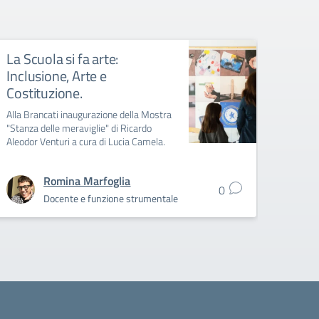
La Scuola si fa arte:
Stanz
Inclusione, Arte e
scuol
Costituzione.
Il 16 m
Brancat
Alla Brancati inaugurazione della Mostra
meravig
"Stanza delle meraviglie" di Ricardo
condot
Aleodor Venturi a cura di Lucia Camela.
Romina Marfoglia
0
Docente e funzione strumentale