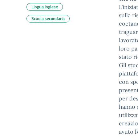
Lingua inglese
L’inizi
sulla r
Scuola secondaria
coetane
traguar
lavorat
loro pa
stato ri
Gli stu
piattaf
con spo
present
per des
hanno s
utilizz
creazio
avuto l