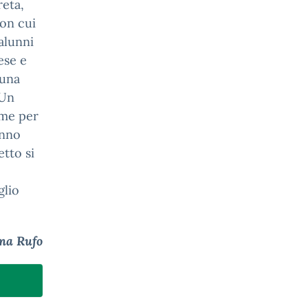
reta,
on cui
 alunni
ese e
 una
 Un
ime per
anno
etto si
glio
na Rufo