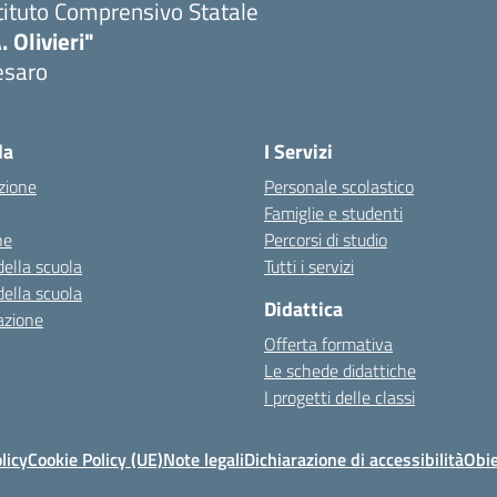
tituto Comprensivo Statale
. Olivieri"
esaro
Visita la pagina iniziale della scuola
la
I Servizi
zione
Personale scolastico
Famiglie e studenti
ne
Percorsi di studio
della scuola
Tutti i servizi
della scuola
Didattica
azione
Offerta formativa
Le schede didattiche
I progetti delle classi
licy
Cookie Policy (UE)
Note legali
Dichiarazione di accessibilità
Obie