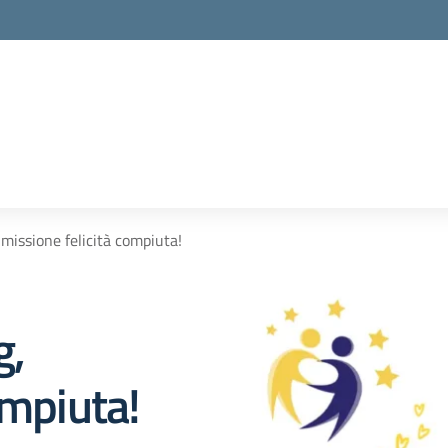
la scuola
missione felicità compiuta!
g,
ompiuta!