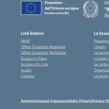
Is
"A
P
— 
Link Esterni
La Scuo
MIUR
Presenta
Ufficio Scolastico Regionale
I luoghi
Ufficio Scolastico Territoriale
Le perso
Scuola in Chiaro
I numeri 
Iscrizioni On Line
Le carte 
Invalsi
Organizz
Comune
La storia
Amministrazione trasparente
Albo Pretorio
Privacy Po