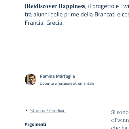
(𝐑𝐞)𝐝𝐢𝐬𝐜𝐨𝐯𝐞𝐫 𝐇𝐚𝐩𝐩𝐢𝐧𝐞𝐬𝐬, il progett
tra alunni delle prime della Brancati e co
Francia, Grecia.
Romina Marfoglia
Docente e funzione strumentale
Stampa / Condividi
Si sono
eTwinni
Argomenti
che ha 