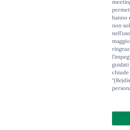
meeting
permett
hanno c
non sol
nell’us
maggior
ringraz
l’impeg
guidati
chiude 
“(Re)di
persona