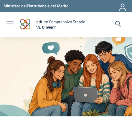
Vai ai contenuti
Vai al menu di navigazione
Vai al footer
Ministero dell'Istruzione e del Merito
Istituto Comprensivo Statale
"A. Olivieri"
— Visita la pagina iniziale della scuola