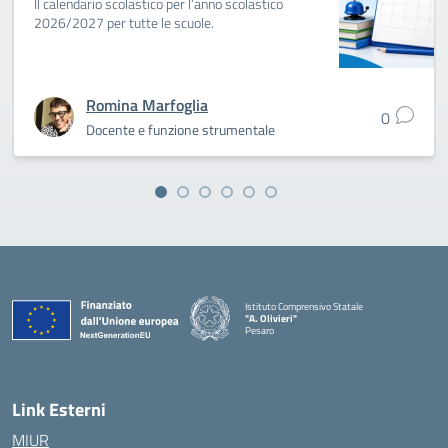
Il calendario scolastico per l’anno scolastico
2026/2027 per tutte le scuole.
Romina Marfoglia
0
Docente e funzione strumentale
Istituto Comprensivo Statale
"A. Olivieri"
Pesaro
— Visita la pagina iniziale della scuola
Link Esterni
MIUR