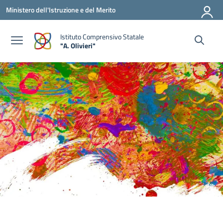
Vai ai contenuti
Vai al menu di navigazione
Vai al footer
Ministero dell'Istruzione e del Merito
Istituto Comprensivo Statale
"A. Olivieri"
— Visita la pagina iniziale della scuola