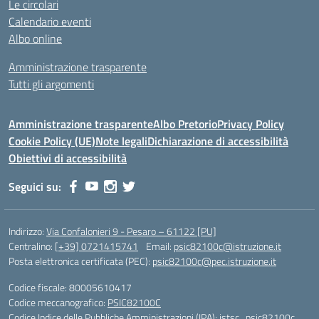
Le circolari
Calendario eventi
Albo online
Amministrazione trasparente
Tutti gli argomenti
Amministrazione trasparente
Albo Pretorio
Privacy Policy
Cookie Policy (UE)
Note legali
Dichiarazione di accessibilità
Obiettivi di accessibilità
Seguici su:
Indirizzo:
Via Confalonieri 9 - Pesaro – 61122 [PU]
Centralino:
[+39] 0721415741
Email:
psic82100c@istruzione.it
Posta elettronica certificata (PEC):
psic82100c@pec.istruzione.it
Codice fiscale: 80005610417
Codice meccanografico:
PSIC82100C
Codice Indice delle Pubbliche Amministrazioni (IPA): istsc_psic82100c