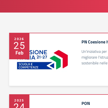
2026
PN Coesione I
25
Un'iniziativa per 
Feb
migliorare l'istr
sostenibile nelle
2025
PON
24