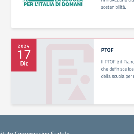
sostenibilità.
2024
PTOF
17
Il PTOF è il Pian
Dic
che definisce iden
della scuola per 
tituto Comprensivo Statale