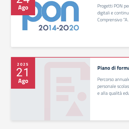
Progetti PON per
Ago
digitali e continu
Comprensivo “A. O
2025
Piano di form
21
Percorso annuale 
Ago
personale scolast
e alla qualità ed