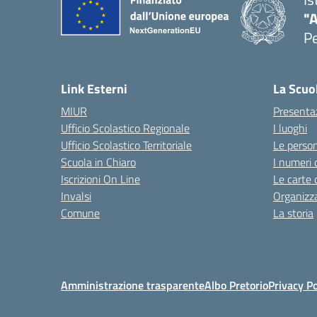
"A
P
— 
Link Esterni
La Scuo
MIUR
Presenta
Ufficio Scolastico Regionale
I luoghi
Ufficio Scolastico Territoriale
Le perso
Scuola in Chiaro
I numeri 
Iscrizioni On Line
Le carte 
Invalsi
Organizz
Comune
La storia
Amministrazione trasparente
Albo Pretorio
Privacy Po