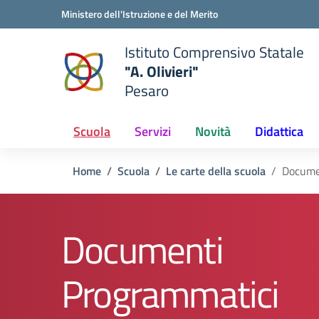
Vai ai contenuti
Vai al menu di navigazione
Vai al footer
Ministero dell'Istruzione e del Merito
Istituto Comprensivo Statale
"A. Olivieri"
Pesaro
 della scuola
— Visita la pagina iniziale del
Scuola
Servizi
Novità
Didattica
Home
Scuola
Le carte della scuola
Docume
Documenti
Programmatici