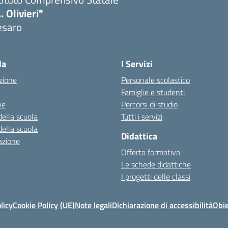
. Olivieri"
esaro
Visita la pagina iniziale della scuola
la
I Servizi
zione
Personale scolastico
Famiglie e studenti
ne
Percorsi di studio
della scuola
Tutti i servizi
della scuola
Didattica
azione
Offerta formativa
Le schede didattiche
I progetti delle classi
licy
Cookie Policy (UE)
Note legali
Dichiarazione di accessibilità
Obie