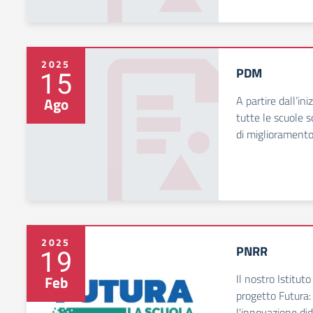
2025
PDM
15
A partire dall’in
Ago
tutte le scuole 
di miglioramento
2025
PNRR
19
Il nostro Istitut
Feb
progetto Futura: 
l'innovazione dida