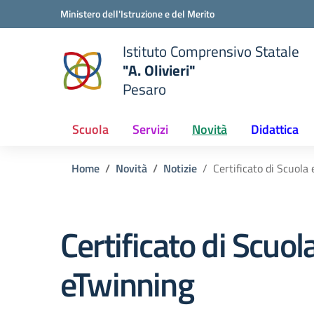
Vai ai contenuti
Vai al menu di navigazione
Vai al footer
Ministero dell'Istruzione e del Merito
Istituto Comprensivo Statale
"A. Olivieri"
Pesaro
 della scuola
— Visita la pagina iniziale del
Scuola
Servizi
Novità
Didattica
Home
Novità
Notizie
Certificato di Scuola
Certificato di Scuol
eTwinning