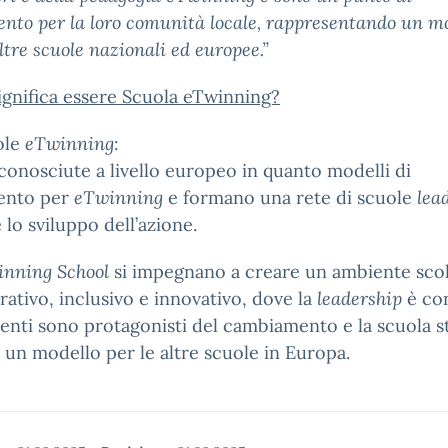
ento per la loro comunità locale, rappresentando un m
altre scuole nazionali ed europee.”
ignifica essere Scuola eTwinning?
ole
eTwinning
:
conosciute a livello europeo in quanto modelli di
mento per
eTwinning
e formano una rete di scuole
lea
e lo sviluppo dell’azione.
nning School
si impegnano a creare un ambiente scol
rativo, inclusivo e innovativo, dove la
leadership
è con
denti sono protagonisti del cambiamento e la scuola s
 un modello per le altre scuole in Europa.