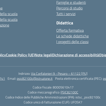
Famiglie e studenti
ne
Percorsi di studio
della scuola
Tutti i servizi
della scuola
Didattica
azione
Offerta formativa
Le schede didattiche
I progetti delle classi
licy
Cookie Policy (UE)
Note legali
Dichiarazione di accessibilità
Obie
Indirizzo:
Via Confalonieri 9 - Pesaro – 61122 [PU]
741
Email:
psic82100c@istruzione.it
Posta elettronica certificata (PEC):
ps
Codice fiscale: 80005610417
Codice meccanografico:
PSIC82100C
Codice Indice delle Pubbliche Amministrazioni (IPA): istsc_psic82100c
Codice unico di fatturazione (CUF): UFOSK7