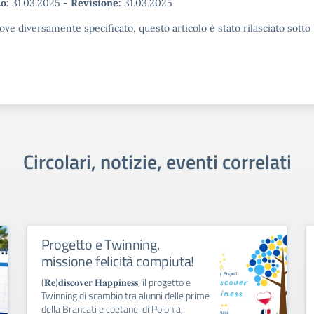
o:
31.03.2025
-
Revisione:
31.03.2025
ove diversamente specificato, questo articolo è stato rilasciato sott
Circolari, notizie, eventi correlati
Progetto e Twinning,
missione felicità compiuta!
(𝐑𝐞)𝐝𝐢𝐬𝐜𝐨𝐯𝐞𝐫 𝐇𝐚𝐩𝐩𝐢𝐧𝐞𝐬𝐬, il progetto e
Twinning di scambio tra alunni delle prime
della Brancati e coetanei di Polonia,