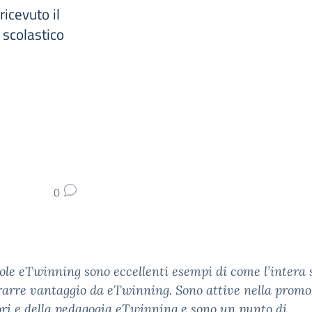
ricevuto il
 scolastico
0
ole eTwinning sono eccellenti esempi di come l’intera 
rarre vantaggio da eTwinning. Sono attive nella prom
ori e della pedagogia eTwinning e sono un punto di