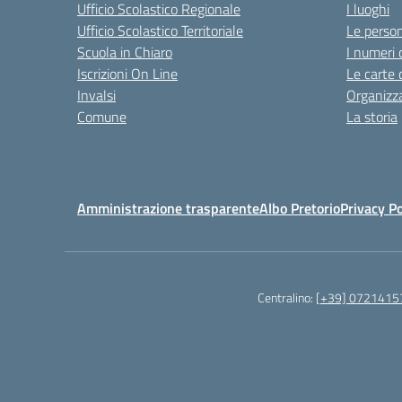
Ufficio Scolastico Regionale
I luoghi
Ufficio Scolastico Territoriale
Le perso
Scuola in Chiaro
I numeri 
Iscrizioni On Line
Le carte 
Invalsi
Organizz
Comune
La storia
Amministrazione trasparente
Albo Pretorio
Privacy Po
Centralino:
[+39] 0721415