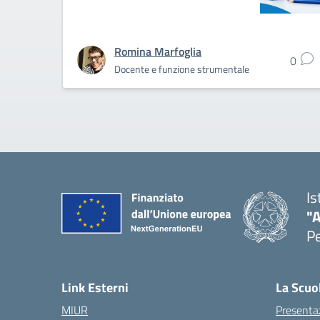
Romina Marfoglia
0
Docente e funzione strumentale
Is
"A
P
— 
Link Esterni
La Scuo
MIUR
Presenta