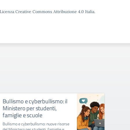
o Licenza Creative Commons Attribuzione 4.0 Italia.
Bullismo e cyberbullismo: il
La Sc
Ministero per studenti,
Inclu
famiglie e scuole
Cost
Bullismo e cyberbullismo: nuove risorse
Alla B
del Ministero per studenti, famiglie e
"Stanza