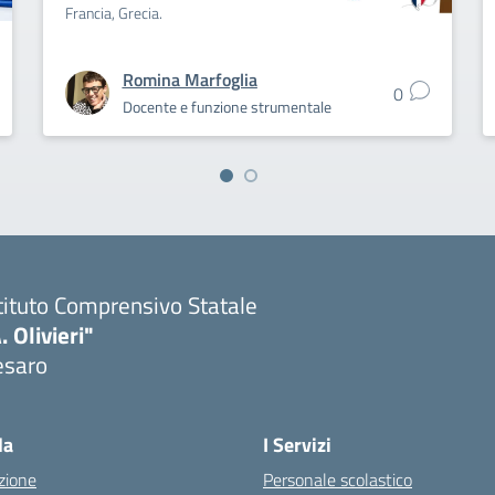
Francia, Grecia.
Romina Marfoglia
0
Docente e funzione strumentale
tituto Comprensivo Statale
. Olivieri"
esaro
Visita la pagina iniziale della scuola
la
I Servizi
zione
Personale scolastico