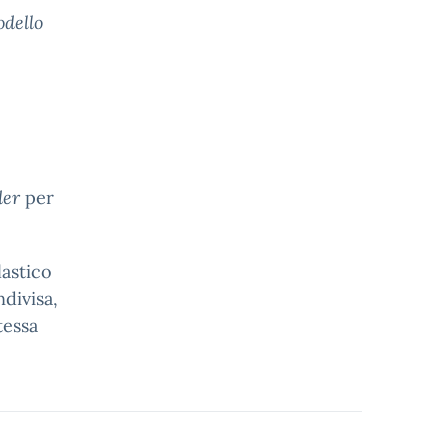
odello
der
per
astico
divisa,
tessa