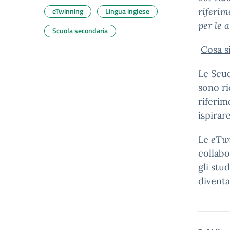
eTwinning
Lingua inglese
riferim
per le 
Scuola secondaria
Cosa s
Le Scu
sono ri
riferi
ispirar
Le
eTwi
collabo
gli stu
diventa