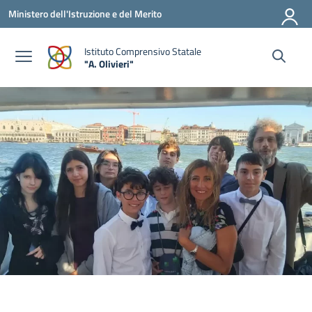
Vai ai contenuti
Vai al menu di navigazione
Vai al footer
Ministero dell'Istruzione e del Merito
Istituto Comprensivo Statale
"A. Olivieri"
— Visita la pagina iniziale della scuola