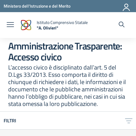
Vai ai contenuti
Vai al menu di navigazione
Vai al footer
Ministero dell'Istruzione e del Merito
Istituto Comprensivo Statale
"A. Olivieri"
— Visita la pagina iniziale della scuola
Amministrazione Trasparente:
Accesso civico
L’accesso civico è disciplinato dall’art. 5 del
D.Lgs 33/2013. Esso comporta il diritto di
chiunque di richiedere i dati, le informazioni e il
documento che le pubbliche amministrazioni
hanno l’obbligo di pubblicare, nei casi in cui sia
stata omessa la loro pubblicazione.
FILTRI