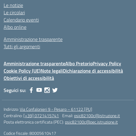
Le notizie
Le circolari
Calendario eventi
Albo online
Amministrazione trasparente
Tutti gli argomenti
Amministrazione trasparente
Albo Pretorio
Privacy Policy
Cookie Policy (UE)
Note legali
Dichiarazione di accessibilità
Obiettivi di accessibilità
Seguici su:
Indirizzo:
Via Confalonieri 9 - Pesaro – 61122 [PU]
Centralino:
[+39] 0721415741
Email:
psic82100c@istruzione.it
Posta elettronica certificata (PEC):
psic82100c@pec.istruzione.it
Codice fiscale: 80005610417