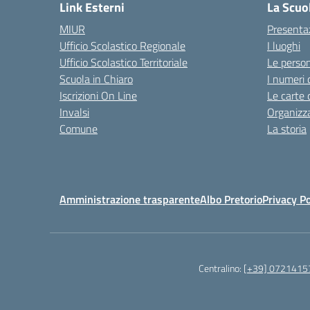
Link Esterni
La Scuo
MIUR
Presenta
Ufficio Scolastico Regionale
I luoghi
Ufficio Scolastico Territoriale
Le perso
Scuola in Chiaro
I numeri 
Iscrizioni On Line
Le carte 
Invalsi
Organizz
Comune
La storia
Amministrazione trasparente
Albo Pretorio
Privacy Po
Centralino:
[+39] 0721415