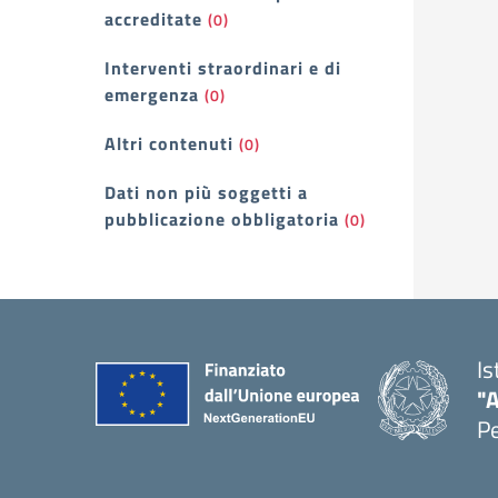
accreditate
(0)
Interventi straordinari e di
emergenza
(0)
Altri contenuti
(0)
Dati non più soggetti a
pubblicazione obbligatoria
(0)
Is
"A
P
— 