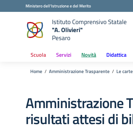
Vai ai contenuti
Vai al menu di navigazione
Vai al footer
Ministero dell'Istruzione e del Merito
Istituto Comprensivo Statale
"A. Olivieri"
Pesaro
 della scuola
— Visita la pagina iniziale del
Scuola
Servizi
Novità
Didattica
Home
Amministrazione Trasparente
Le carte
Amministrazione T
risultati attesi di b