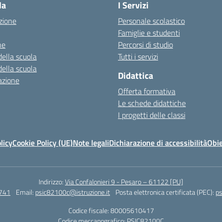
la
I Servizi
zione
Personale scolastico
Famiglie e studenti
ne
Percorsi di studio
della scuola
Tutti i servizi
della scuola
Didattica
azione
Offerta formativa
Le schede didattiche
I progetti delle classi
licy
Cookie Policy (UE)
Note legali
Dichiarazione di accessibilità
Obie
Indirizzo:
Via Confalonieri 9 - Pesaro – 61122 [PU]
741
Email:
psic82100c@istruzione.it
Posta elettronica certificata (PEC):
ps
Codice fiscale: 80005610417
Codice meccanografico:
PSIC82100C