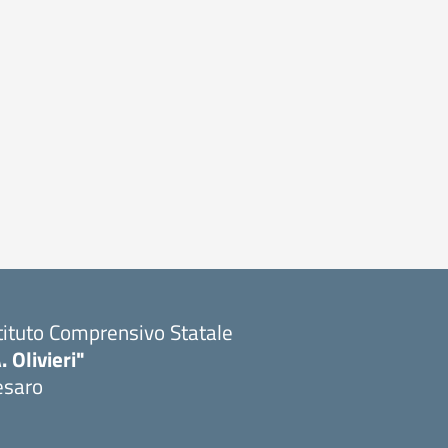
tituto Comprensivo Statale
. Olivieri"
esaro
Visita la pagina iniziale della scuola