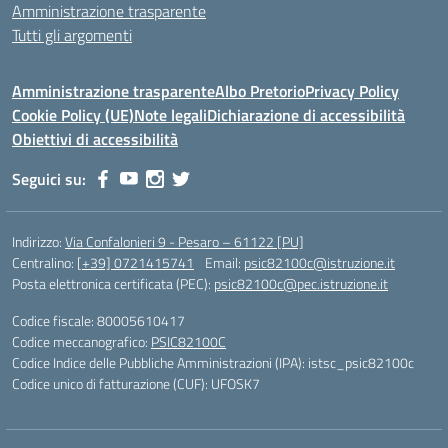
Amministrazione trasparente
Tutti gli argomenti
Amministrazione trasparente
Albo Pretorio
Privacy Policy
Cookie Policy (UE)
Note legali
Dichiarazione di accessibilità
Obiettivi di accessibilità
Seguici su:
Indirizzo:
Via Confalonieri 9 - Pesaro – 61122 [PU]
Centralino:
[+39] 0721415741
Email:
psic82100c@istruzione.it
Posta elettronica certificata (PEC):
psic82100c@pec.istruzione.it
Codice fiscale: 80005610417
Codice meccanografico:
PSIC82100C
Codice Indice delle Pubbliche Amministrazioni (IPA): istsc_psic82100c
Codice unico di fatturazione (CUF): UFOSK7