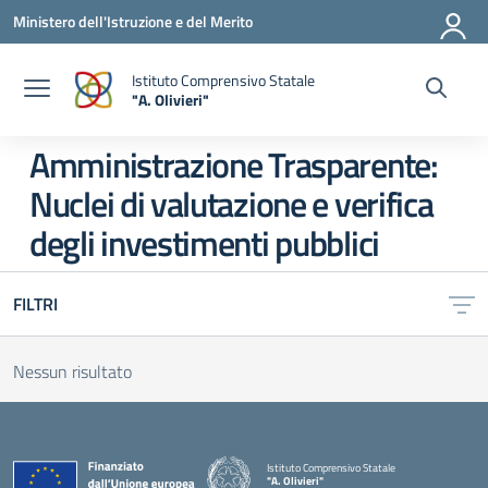
Vai ai contenuti
Vai al menu di navigazione
Vai al footer
Ministero dell'Istruzione e del Merito
Istituto Comprensivo Statale
"A. Olivieri"
— Visita la pagina iniziale della scuola
Amministrazione Trasparente:
Nuclei di valutazione e verifica
degli investimenti pubblici
FILTRI
Nessun risultato
Istituto Comprensivo Statale
"A. Olivieri"