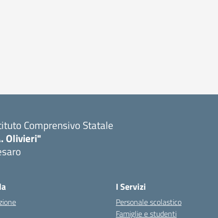
tituto Comprensivo Statale
. Olivieri"
esaro
Visita la pagina iniziale della scuola
la
I Servizi
zione
Personale scolastico
Famiglie e studenti