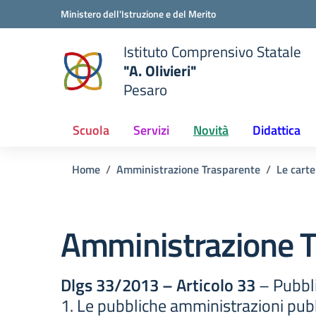
Vai ai contenuti
Vai al menu di navigazione
Vai al footer
Ministero dell'Istruzione e del Merito
Istituto Comprensivo Statale
"A. Olivieri"
Pesaro
 della scuola
— Visita la pagina iniziale del
Scuola
Servizi
Novità
Didattica
Home
Amministrazione Trasparente
Le carte
Amministrazione T
Dlgs 33/2013 – Articolo 33
– Pubbli
1. Le pubbliche amministrazioni pubbl