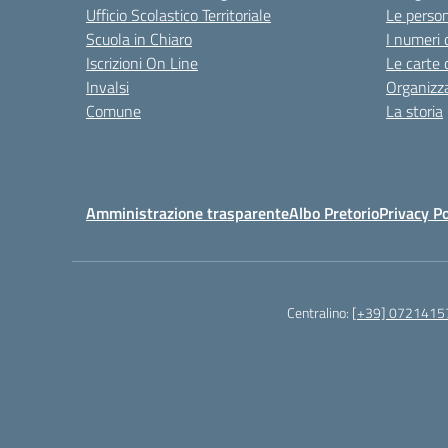
Ufficio Scolastico Territoriale
Le perso
Scuola in Chiaro
I numeri 
Iscrizioni On Line
Le carte 
Invalsi
Organizz
Comune
La storia
Amministrazione trasparente
Albo Pretorio
Privacy Po
Centralino:
[+39] 0721415