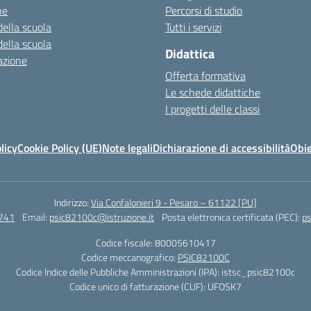
ne
Percorsi di studio
della scuola
Tutti i servizi
della scuola
Didattica
azione
Offerta formativa
Le schede didattiche
I progetti delle classi
licy
Cookie Policy (UE)
Note legali
Dichiarazione di accessibilità
Obie
Indirizzo:
Via Confalonieri 9 - Pesaro – 61122 [PU]
741
Email:
psic82100c@istruzione.it
Posta elettronica certificata (PEC):
ps
Codice fiscale: 80005610417
Codice meccanografico:
PSIC82100C
Codice Indice delle Pubbliche Amministrazioni (IPA): istsc_psic82100c
Codice unico di fatturazione (CUF): UFOSK7