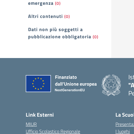
emergenza
(0)
Altri contenuti
(0)
Dati non più soggetti a
pubblicazione obbligatoria
(0)
Is
"A
P
— 
Link Esterni
La Scuo
MIUR
Presenta
Ufficio Scolastico Regionale
I luoghi