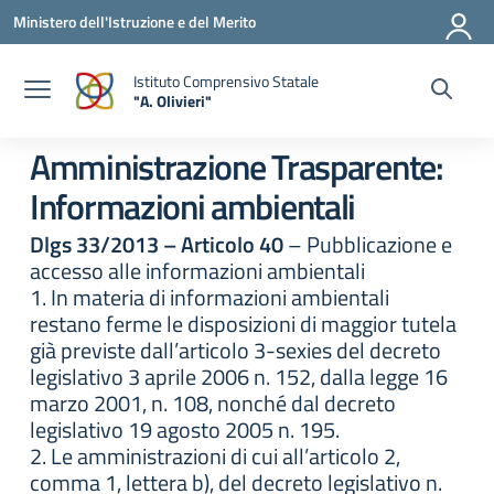
Vai ai contenuti
Vai al menu di navigazione
Vai al footer
Ministero dell'Istruzione e del Merito
Istituto Comprensivo Statale
"A. Olivieri"
— Visita la pagina iniziale della scuola
Amministrazione Trasparente:
Informazioni ambientali
Dlgs 33/2013 – Articolo 40
– Pubblicazione e
accesso alle informazioni ambientali
1. In materia di informazioni ambientali
restano ferme le disposizioni di maggior tutela
già previste dall’articolo 3-sexies del decreto
legislativo 3 aprile 2006 n. 152, dalla legge 16
marzo 2001, n. 108, nonché dal decreto
legislativo 19 agosto 2005 n. 195.
2. Le amministrazioni di cui all’articolo 2,
comma 1, lettera b), del decreto legislativo n.