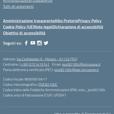
Amministrazione trasparente
Tutti gli argomenti
Amministrazione trasparente
Albo Pretorio
Privacy Policy
Cookie Policy (UE)
Note legali
Dichiarazione di accessibilità
Obiettivi di accessibilità
Seguici su:
Indirizzo:
Via Confalonieri 9 - Pesaro – 61122 [PU]
Centralino:
[+39] 0721415741
Email:
psic82100c@istruzione.it
Posta elettronica certificata (PEC):
psic82100c@pec.istruzione.it
Codice fiscale: 80005610417
Codice meccanografico:
PSIC82100C
Codice Indice delle Pubbliche Amministrazioni (IPA): istsc_psic82100c
Codice unico di fatturazione (CUF): UFOSK7