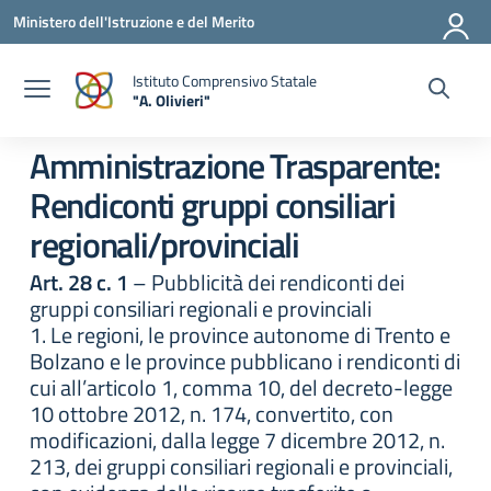
Vai ai contenuti
Vai al menu di navigazione
Vai al footer
Ministero dell'Istruzione e del Merito
Istituto Comprensivo Statale
"A. Olivieri"
— Visita la pagina iniziale della scuola
Amministrazione Trasparente:
Rendiconti gruppi consiliari
regionali/provinciali
Art. 28 c. 1
– Pubblicità dei rendiconti dei
gruppi consiliari regionali e provinciali
1. Le regioni, le province autonome di Trento e
Bolzano e le province pubblicano i rendiconti di
cui all’articolo 1, comma 10, del decreto-legge
10 ottobre 2012, n. 174, convertito, con
modificazioni, dalla legge 7 dicembre 2012, n.
213, dei gruppi consiliari regionali e provinciali,