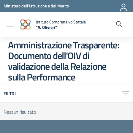
Vai ai contenuti
Vai al menu di navigazione
Vai al footer
Ministero dell'Istruzione e del Merito
Istituto Comprensivo Statale
"A. Olivieri"
— Visita la pagina iniziale della scuola
Amministrazione Trasparente:
Documento dell'OIV di
validazione della Relazione
sulla Performance
FILTRI
Nessun risultato