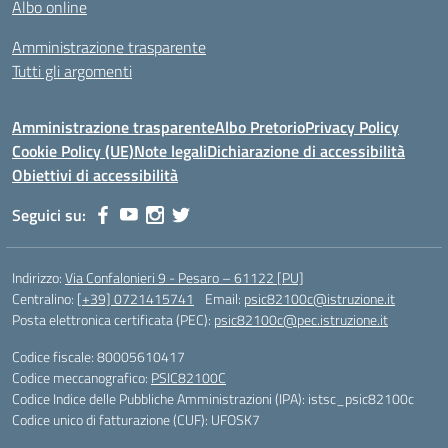
Albo online
Amministrazione trasparente
Tutti gli argomenti
Amministrazione trasparente
Albo Pretorio
Privacy Policy
Cookie Policy (UE)
Note legali
Dichiarazione di accessibilità
Obiettivi di accessibilità
Seguici su:
Indirizzo:
Via Confalonieri 9 - Pesaro – 61122 [PU]
Centralino:
[+39] 0721415741
Email:
psic82100c@istruzione.it
Posta elettronica certificata (PEC):
psic82100c@pec.istruzione.it
Codice fiscale: 80005610417
Codice meccanografico:
PSIC82100C
Codice Indice delle Pubbliche Amministrazioni (IPA): istsc_psic82100c
Codice unico di fatturazione (CUF): UFOSK7