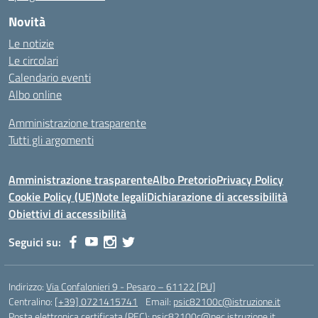
Novità
Le notizie
Le circolari
Calendario eventi
Albo online
Amministrazione trasparente
Tutti gli argomenti
Amministrazione trasparente
Albo Pretorio
Privacy Policy
Cookie Policy (UE)
Note legali
Dichiarazione di accessibilità
Obiettivi di accessibilità
Seguici su:
Indirizzo:
Via Confalonieri 9 - Pesaro – 61122 [PU]
Centralino:
[+39] 0721415741
Email:
psic82100c@istruzione.it
Posta elettronica certificata (PEC):
psic82100c@pec.istruzione.it