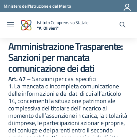
Vai ai contenuti
Vai al menu di navigazione
Vai al footer
Ministero dell'Istruzione e del Merito
Istituto Comprensivo Statale
"A. Olivieri"
— Visita la pagina iniziale della scuola
Amministrazione Trasparente:
Sanzioni per mancata
comunicazione dei dati
Art. 47
– Sanzioni per casi specifici
1. La mancata o incompleta comunicazione
delle informazioni e dei dati di cui all’articolo
14, concernenti la situazione patrimoniale
complessiva del titolare dell’incarico al
momento dell’assunzione in carica, la titolarità
di imprese, le partecipazioni azionarie proprie,
del coniuge e dei parenti entro il secondo