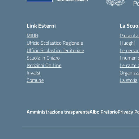
P
— 
Link Esterni
La Scuo
MIUR
Presenta
Ufficio Scolastico Regionale
I luoghi
Ufficio Scolastico Territoriale
Le perso
Scuola in Chiaro
I numeri 
Iscrizioni On Line
Le carte 
Invalsi
Organizz
Comune
La storia
Amministrazione trasparente
Albo Pretorio
Privacy Po