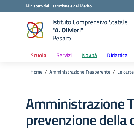
Vai ai contenuti
Vai al menu di navigazione
Vai al footer
Ministero dell'Istruzione e del Merito
Istituto Comprensivo Statale
"A. Olivieri"
Pesaro
 della scuola
— Visita la pagina iniziale del
Scuola
Servizi
Novità
Didattica
Home
Amministrazione Trasparente
Le carte
Amministrazione T
prevenzione della 