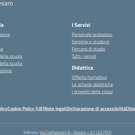
esaro
Visita la pagina iniziale della scuola
la
I Servizi
zione
Personale scolastico
Famiglie e studenti
ne
Percorsi di studio
della scuola
Tutti i servizi
della scuola
Didattica
azione
Offerta formativa
Le schede didattiche
I progetti delle classi
licy
Cookie Policy (UE)
Note legali
Dichiarazione di accessibilità
Obie
Indirizzo:
Via Confalonieri 9 - Pesaro – 61122 [PU]