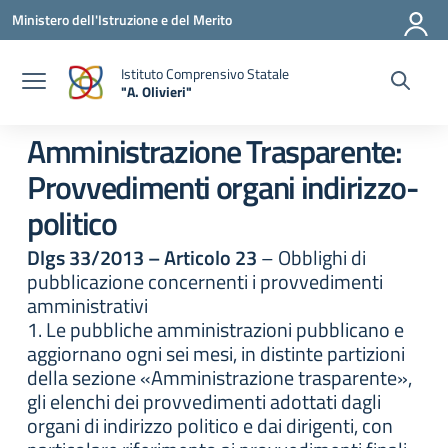
Vai ai contenuti
Vai al menu di navigazione
Vai al footer
Ministero dell'Istruzione e del Merito
Istituto Comprensivo Statale
"A. Olivieri"
— Visita la pagina iniziale della scuola
Amministrazione Trasparente:
Provvedimenti organi indirizzo-
politico
Dlgs 33/2013 – Articolo 23
– Obblighi di
pubblicazione concernenti i provvedimenti
amministrativi
1. Le pubbliche amministrazioni pubblicano e
aggiornano ogni sei mesi, in distinte partizioni
della sezione «Amministrazione trasparente»,
gli elenchi dei provvedimenti adottati dagli
organi di indirizzo politico e dai dirigenti, con