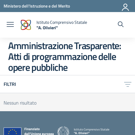
Vai ai contenuti
Vai al menu di navigazione
Vai al footer
Ministero dell'Istruzione e del Merito
Istituto Comprensivo Statale
"A. Olivieri"
— Visita la pagina iniziale della scuola
Amministrazione Trasparente:
Atti di programmazione delle
opere pubbliche
FILTRI
Nessun risultato
Istituto Comprensivo Statale
"A. Olivieri"