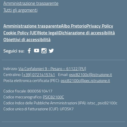
Amministrazione trasparente
Tutti gli argomenti
Amministrazione trasparente
Albo Pretorio
Privacy Policy
Cookie Policy (UE)
Note legali
Dichiarazione di accessibilità
Obiettivi di accessibilità
Seguici su:
Indirizzo:
Via Confalonieri 9 - Pesaro – 61122 [PU]
Centralino:
[+39] 0721415741
Email:
psic82100c@istruzione.it
Posta elettronica certificata (PEC):
psic82100c@pec.istruzione.it
Codice fiscale: 80005610417
Codice meccanografico:
PSIC82100C
Codice Indice delle Pubbliche Amministrazioni (IPA): istsc_psic82100c
Codice unico di fatturazione (CUF): UFOSK7