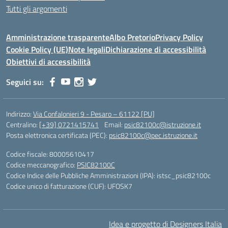
Tutti gli argomenti
Amministrazione trasparente
Albo Pretorio
Privacy Policy
Cookie Policy (UE)
Note legali
Dichiarazione di accessibilità
Obiettivi di accessibilità
Seguici su:
Indirizzo:
Via Confalonieri 9 - Pesaro – 61122 [PU]
Centralino:
[+39] 0721415741
Email:
psic82100c@istruzione.it
Posta elettronica certificata (PEC):
psic82100c@pec.istruzione.it
Codice fiscale: 80005610417
Codice meccanografico:
PSIC82100C
Codice Indice delle Pubbliche Amministrazioni (IPA): istsc_psic82100c
Codice unico di fatturazione (CUF): UFOSK7
Idea e progetto di Designers Italia