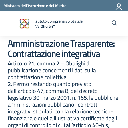
Vai ai contenuti
Vai al menu di navigazione
Vai al footer
Ministero dell'Istruzione e del Merito
Istituto Comprensivo Statale
"A. Olivieri"
— Visita la pagina iniziale della scuola
Amministrazione Trasparente:
Contrattazione integrativa
Articolo 21, comma 2
– Obblighi di
pubblicazione concernenti i dati sulla
contrattazione collettiva
2. Fermo restando quanto previsto
dall’articolo 47, comma 8, del decreto
legislativo 30 marzo 2001, n. 165, le pubbliche
amministrazioni pubblicano i contratti
integrativi stipulati, con la relazione tecnico-
finanziaria e quella illustrativa certificate dagli
organi di controllo di cui all’articolo 40-bis,