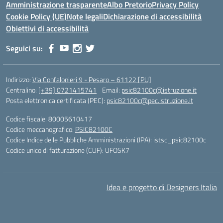
Amministrazione trasparente
Albo Pretorio
Privacy Policy
Cookie Policy (UE)
Note legali
Dichiarazione di accessibilità
Obiettivi di accessibilità
Seguici su:
Indirizzo:
Via Confalonieri 9 - Pesaro – 61122 [PU]
Centralino:
[+39] 0721415741
Email:
psic82100c@istruzione.it
Posta elettronica certificata (PEC):
psic82100c@pec.istruzione.it
Codice fiscale: 80005610417
Codice meccanografico:
PSIC82100C
Codice Indice delle Pubbliche Amministrazioni (IPA): istsc_psic82100c
Codice unico di fatturazione (CUF): UFOSK7
Idea e progetto di Designers Italia