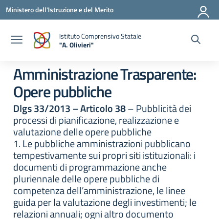
Vai ai contenuti
Vai al menu di navigazione
Vai al footer
Ministero dell'Istruzione e del Merito
Istituto Comprensivo Statale
"A. Olivieri"
— Visita la pagina iniziale della scuola
Amministrazione Trasparente:
Opere pubbliche
Dlgs 33/2013 – Articolo 38
– Pubblicità dei
processi di pianificazione, realizzazione e
valutazione delle opere pubbliche
1. Le pubbliche amministrazioni pubblicano
tempestivamente sui propri siti istituzionali: i
documenti di programmazione anche
pluriennale delle opere pubbliche di
competenza dell’amministrazione, le linee
guida per la valutazione degli investimenti; le
relazioni annuali; ogni altro documento